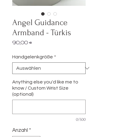
Angel Guidance
Armband - Türkis
Preis
90,00 €
Handgelenkgröße
*
Anything else you'd like me to
know / Custom Wrist Size
(optional)
0/500
Anzahl
*